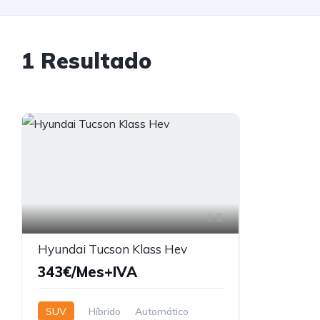
1 Resultado
5
Hyundai Tucson Klass Hev
343€/Mes+IVA
SUV
Híbrido
Automático