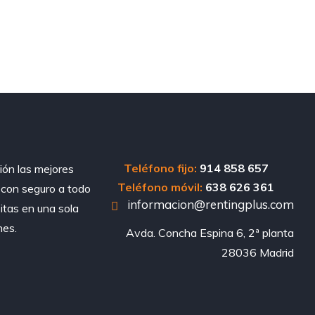
Teléfono fijo:
914 858 657
ión las mejores
Teléfono móvil:
638 626 361
, con seguro a todo
informacion@rentingplus.com
sitas en una sola
nes.
Avda. Concha Espina 6, 2ª planta

28036 Madrid