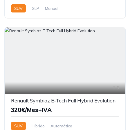
SUV
GLP
Manual
5
Renault Symbioz E-Tech Full Hybrid Evolution
320€/Mes+IVA
SUV
Híbrido
Automático