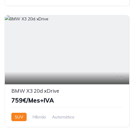
5
BMW X3 20d xDrive
759€/Mes+IVA
SUV
Híbrido
Automático