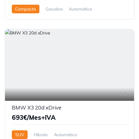
Compacto
Gasolina
Automático
8
BMW X3 20d xDrive
693€/Mes+IVA
SUV
Híbrido
Automático