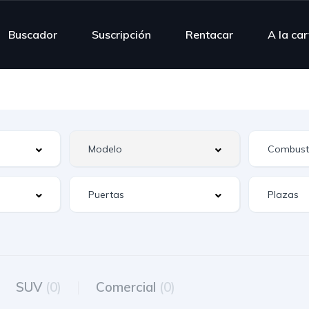
Buscador
Suscripción
Rentacar
A la ca
SUV
(0)
Comercial
(0)