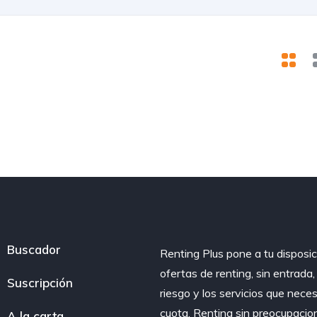
Buscador
Renting Plus pone a tu disposic
ofertas de renting, sin entrada
Suscripción
riesgo y los servicios que nece
cuota. Renting sin preocupacio
A la carta