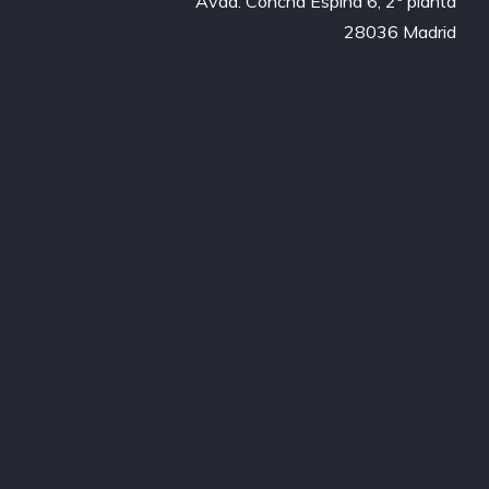
Avda. Concha Espina 6, 2ª planta

28036 Madrid