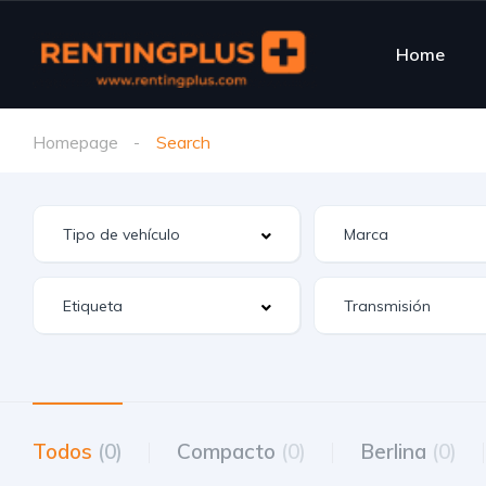
Home
Homepage
Search
Todos
(0)
Compacto
(0)
Berlina
(0)