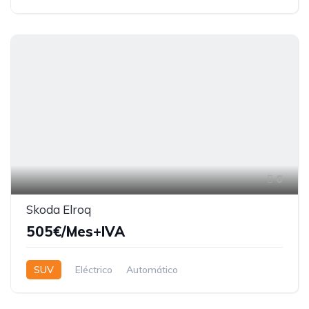
6
Skoda Elroq
505€/Mes+IVA
SUV
Eléctrico
Automático