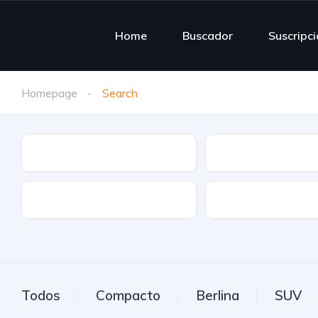
Home
Buscador
Suscripc
Homepage
Search
Tipo de vehículo
Marca
Etiqueta
Transmisión
Todos
Compacto
Berlina
SUV