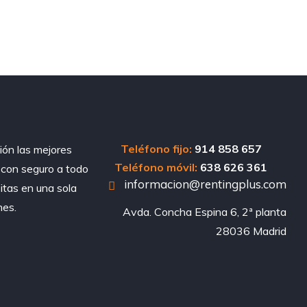
Teléfono fijo:
914 858 657
ión las mejores
Teléfono móvil:
638 626 361
, con seguro a todo
informacion@rentingplus.com
sitas en una sola
nes.
Avda. Concha Espina 6, 2ª planta

28036 Madrid