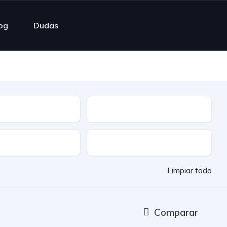
og
Dudas
ble
Cuota mensual
Entrega rápida
Limpiar todo
Comparar