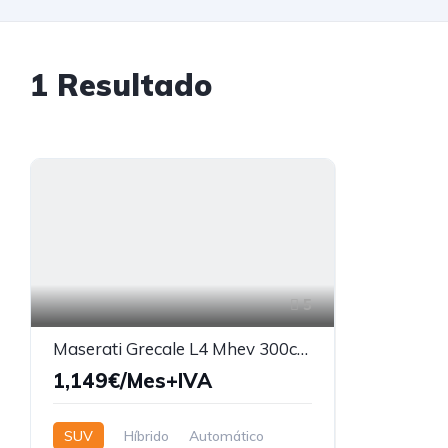
1
Resultado
5
Maserati Grecale L4 Mhev 300cv AWD
1,149€/Mes+IVA
SUV
Híbrido
Automático