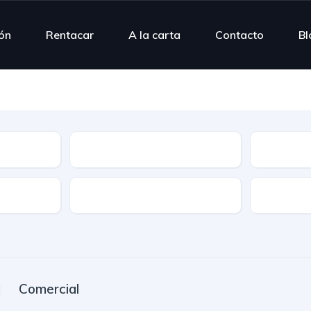
ión
Rentacar
A la carta
Contacto
Bl
Modelo
Combusti
Puertas
Plazas
Comercial