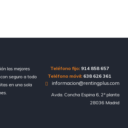
Teléfono fijo:
914 858 657
ión las mejores
Teléfono móvil:
638 626 361
, con seguro a todo
informacion@rentingplus.com
sitas en una sola
nes.
Avda. Concha Espina 6, 2ª planta

28036 Madrid