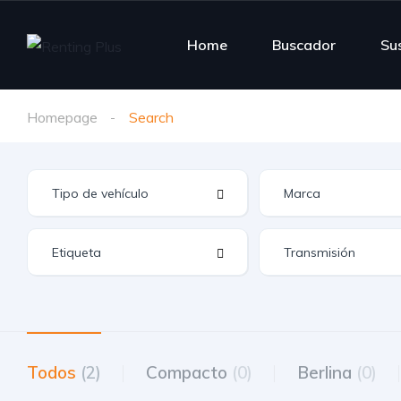
Home
Buscador
Su
Homepage
Search
Todos
(2)
Compacto
(0)
Berlina
(0)