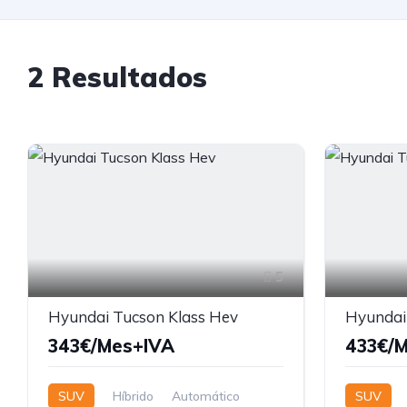
2 Resultados
5
Hyundai Tucson Klass Hev
Hyundai
343€/Mes+IVA
433€/
SUV
Híbrido
Automático
SUV