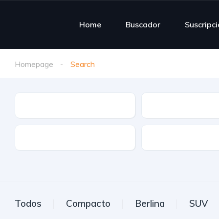
Home
Buscador
Suscripc
Homepage
Search
Tipo de vehículo
Marca
Etiqueta
Transmisión
Todos
Compacto
Berlina
SUV