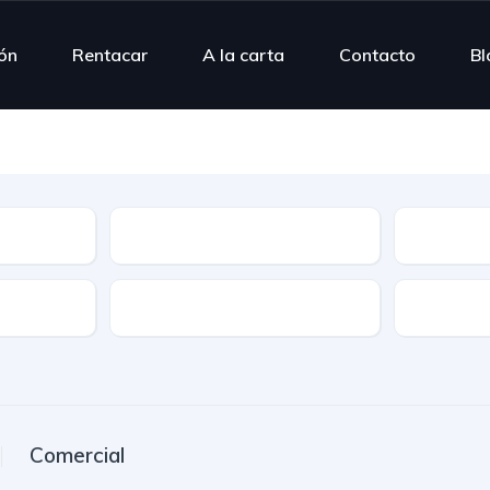
ión
Rentacar
A la carta
Contacto
Bl
Modelo
Combusti
Puertas
Plazas
Comercial