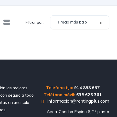
Precio más bajo
Filtrar por:
Teléfono fijo:
914 858 657
ión las mejores
Teléfono móvil:
638 626 361
, con seguro a todo
informacion@rentingplus.com
sitas en una sola
nes.
Avda. Concha Espina 6, 2ª planta
