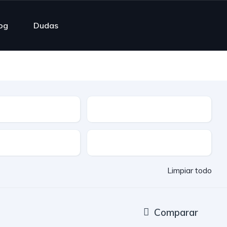
og
Dudas
ble
Cuota mensual
Entrega rápida
Limpiar todo
Comparar