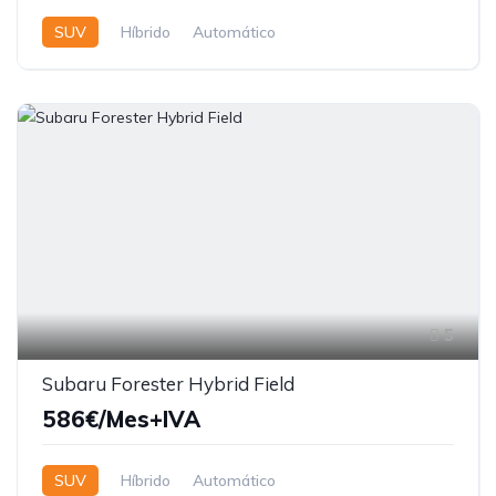
SUV
Híbrido
Automático
5
Subaru Forester Hybrid Field
586€/Mes+IVA
SUV
Híbrido
Automático