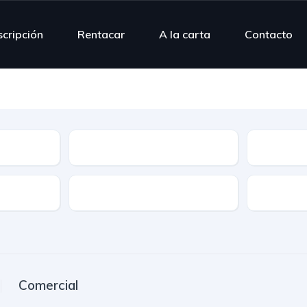
scripción
Rentacar
A la carta
Contacto
Modelo
Combusti
Puertas
Plazas
Comercial