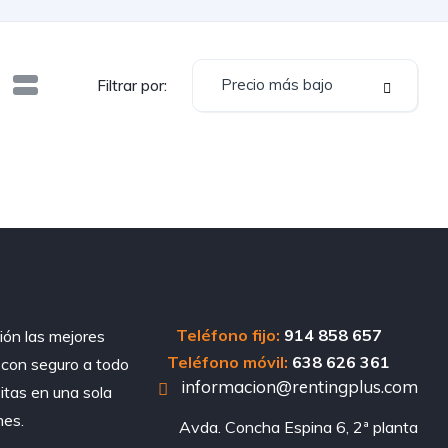
Precio más bajo
Filtrar por:
Teléfono fijo:
914 858 657
ión las mejores
Teléfono móvil:
638 626 361
, con seguro a todo
informacion@rentingplus.com
sitas en una sola
nes.
Avda. Concha Espina 6, 2ª planta
