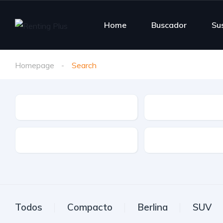
Home
Buscador
Su
Homepage
Search
Tipo de vehículo
Marca
Etiqueta
Transmisión
Todos
Compacto
Berlina
SUV