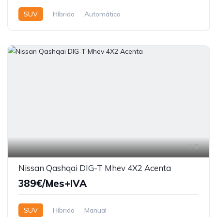
SUV
Híbrido
Automático
5
Nissan Qashqai DIG-T Mhev 4X2 Acenta
389€/Mes+IVA
SUV
Híbrido
Manual