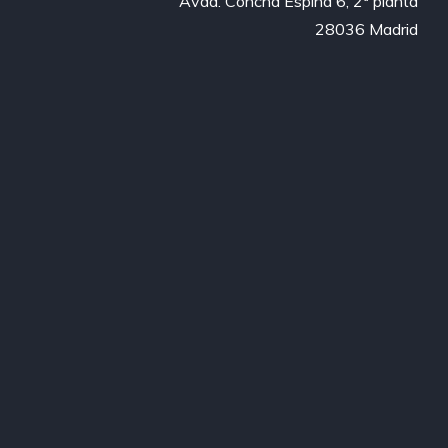
Avda. Concha Espina 6, 2ª planta

28036 Madrid