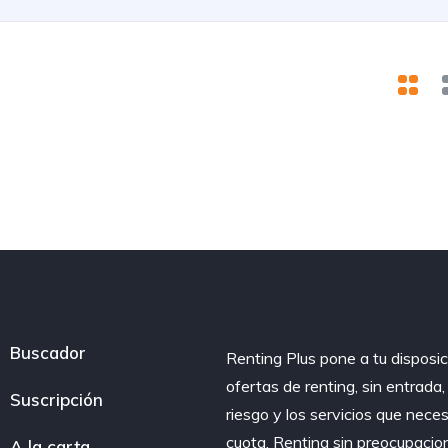
Buscador
Renting Plus pone a tu disposic
ofertas de renting, sin entrada
Suscripción
riesgo y los servicios que nece
cuota. Renting sin preocupacio
A la carta