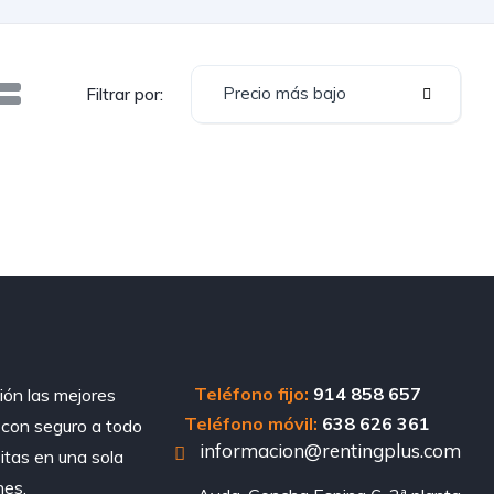
Precio más bajo
Filtrar por:
Teléfono fijo:
914 858 657
ión las mejores
Teléfono móvil:
638 626 361
, con seguro a todo
informacion@rentingplus.com
sitas en una sola
nes.