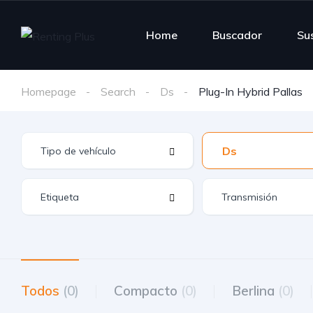
Home
Buscador
Su
Homepage
Search
Ds
Plug-In Hybrid Pallas
Ds
Todos
(0)
Compacto
(0)
Berlina
(0)