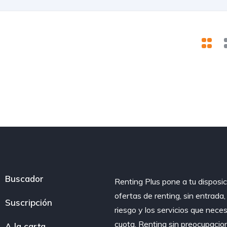
Buscador
Renting Plus pone a tu disposic
ofertas de renting, sin entrada
Suscripción
riesgo y los servicios que nece
cuota. Renting sin preocupacio
A la carta