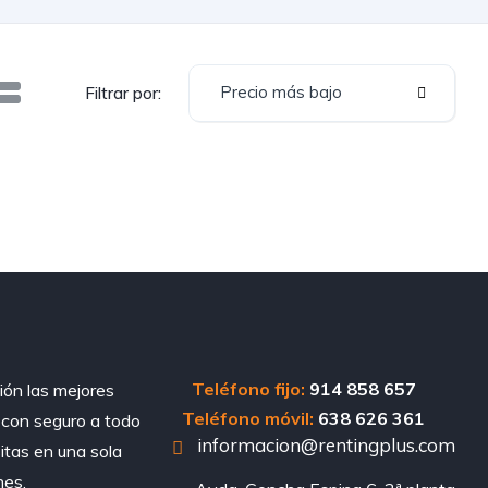
Precio más bajo
Filtrar por:
Teléfono fijo:
914 858 657
ión las mejores
Teléfono móvil:
638 626 361
, con seguro a todo
informacion@rentingplus.com
sitas en una sola
nes.