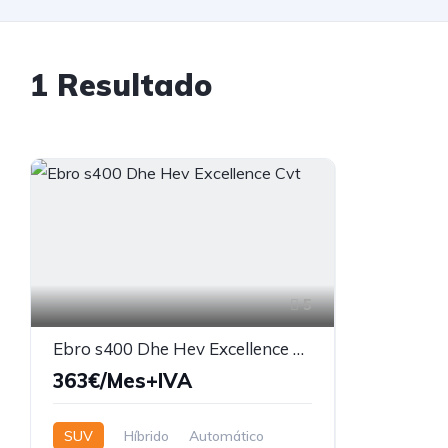
1
Resultado
5
Ebro s400 Dhe Hev Excellence Cvt
363€/Mes+IVA
SUV
Híbrido
Automático