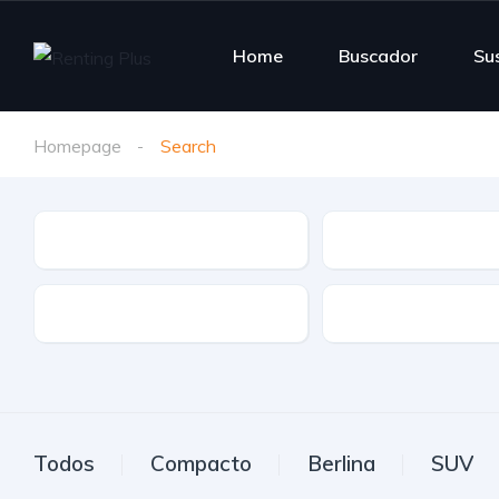
Home
Buscador
Su
Homepage
Search
Tipo de vehículo
Marca
Etiqueta
Transmisión
Todos
Compacto
Berlina
SUV