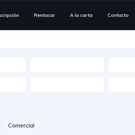
scripción
Rentacar
A la carta
Contacto
Modelo
Combusti
Puertas
Plazas
Comercial