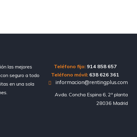
Teléfono fijo:
914 858 657
ión las mejores
Teléfono móvil:
638 626 361
, con seguro a todo
informacion@rentingplus.com
sitas en una sola
nes.
Avda. Concha Espina 6, 2ª planta

28036 Madrid