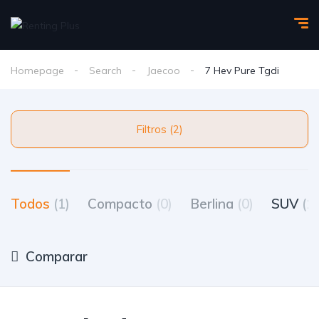
Homepage
Search
Jaecoo
7 Hev Pure Tgdi
Filtros (2)
Todos
(1)
Compacto
(0)
Berlina
(0)
SUV
(1)
Comparar