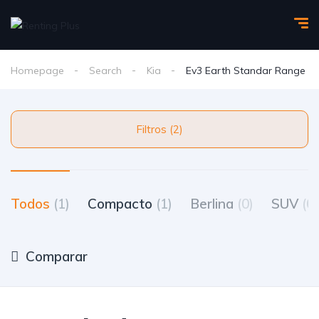
Homepage
Search
Kia
Ev3 Earth Standar Range
Filtros (2)
Todos
(1)
Compacto
(1)
Berlina
(0)
SUV
(0)
Comparar