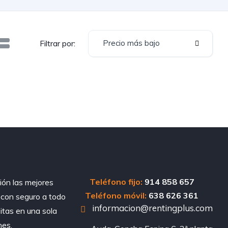
Precio más bajo
Filtrar por:
Teléfono fijo:
914 858 657
ión las mejores
Teléfono móvil:
638 626 361
, con seguro a todo
informacion@rentingplus.com
sitas en una sola
nes.