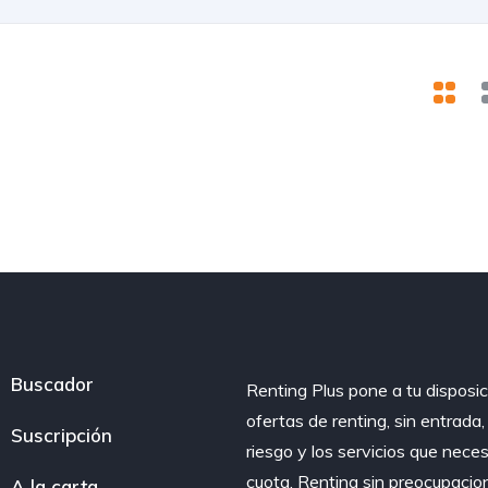
Buscador
Renting Plus pone a tu disposic
ofertas de renting, sin entrada
Suscripción
riesgo y los servicios que nece
cuota. Renting sin preocupacio
A la carta