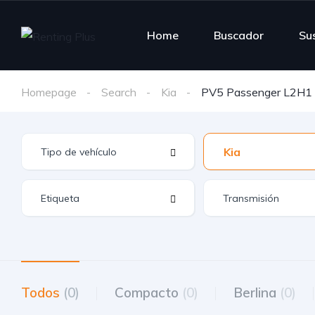
Home
Buscador
Su
Homepage
Search
Kia
PV5 Passenger L2H1 
Kia
Todos
(0)
Compacto
(0)
Berlina
(0)