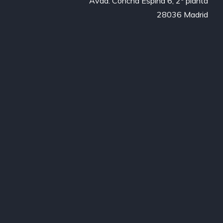
Avda. Concha Espina 6, 2ª planta

28036 Madrid