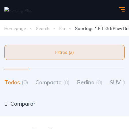
Homepage
Search
Kia
Sportage 1.6 T-Gdi Phev Dr
Filtros (2)
Todos
(0)
Compacto
(0)
Berlina
(0)
SUV
(0)
Comparar