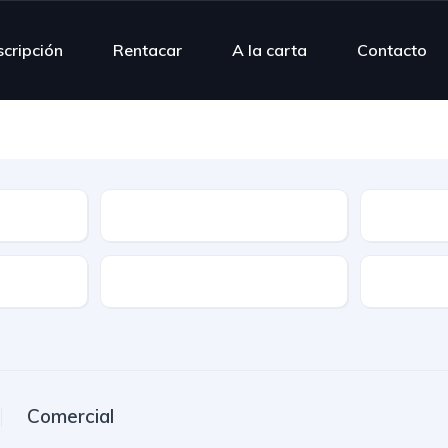
scripción
Rentacar
A la carta
Contacto
Modelo
Combusti
Puertas
Plazas
Comercial