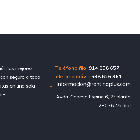
Teléfono fijo:
914 858 657
ión las mejores
Teléfono móvil:
638 626 361
, con seguro a todo
informacion@rentingplus.com
sitas en una sola
nes.
Avda. Concha Espina 6, 2ª planta

28036 Madrid