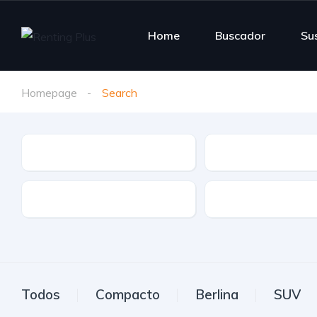
Home
Buscador
Su
Homepage
Search
Tipo de vehículo
Marca
Etiqueta
Transmisión
Todos
Compacto
Berlina
SUV