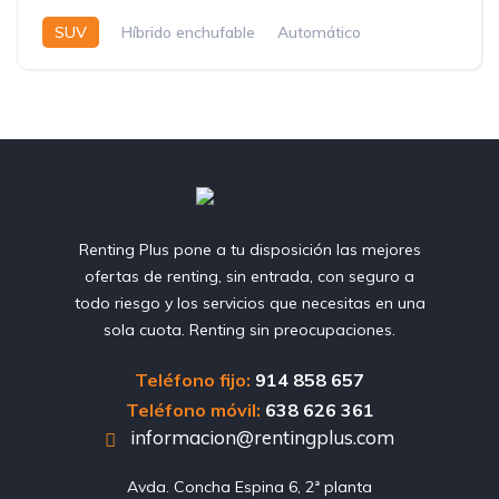
SUV
Híbrido enchufable
Automático
Renting Plus pone a tu disposición las mejores
ofertas de renting, sin entrada, con seguro a
todo riesgo y los servicios que necesitas en una
sola cuota. Renting sin preocupaciones.
Teléfono fijo:
914 858 657
Teléfono móvil:
638 626 361
informacion@rentingplus.com
Avda. Concha Espina 6, 2ª planta
