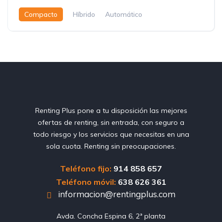
Compacto
Híbrido
Automático
Renting Plus pone a tu disposición las mejores
ofertas de renting, sin entrada, con seguro a
todo riesgo y los servicios que necesitas en una
sola cuota. Renting sin preocupaciones.
Teléfono fijo:
914 858 657
Teléfono móvil:
638 626 361
informacion@rentingplus.com
Avda. Concha Espina 6, 2ª planta
