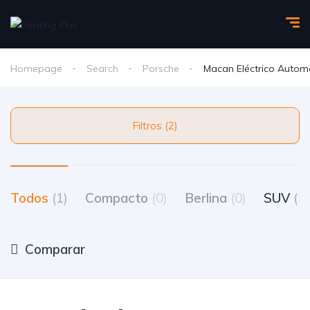
Homepage
Search
Porsche
Macan Eléctrico Autom
Filtros (2)
Todos
(1)
Compacto
(0)
Berlina
(0)
SUV
(1)
Comparar