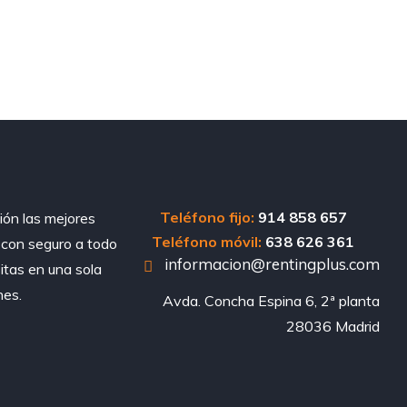
Teléfono fijo:
914 858 657
ión las mejores
Teléfono móvil:
638 626 361
, con seguro a todo
informacion@rentingplus.com
sitas en una sola
nes.
Avda. Concha Espina 6, 2ª planta

28036 Madrid