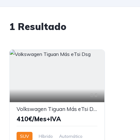
1 Resultado
6
Volkswagen Tiguan Más eTsi Dsg
410€/Mes+IVA
SUV
Híbrido
Automático