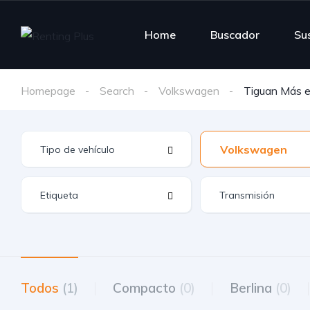
Home
Buscador
Su
Homepage
Search
Volkswagen
Tiguan Más e
Volkswagen
Todos
(1)
Compacto
(0)
Berlina
(0)