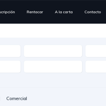
scripción
Rentacar
A la carta
Contacto
Modelo
Combusti
Puertas
Plazas
Comercial