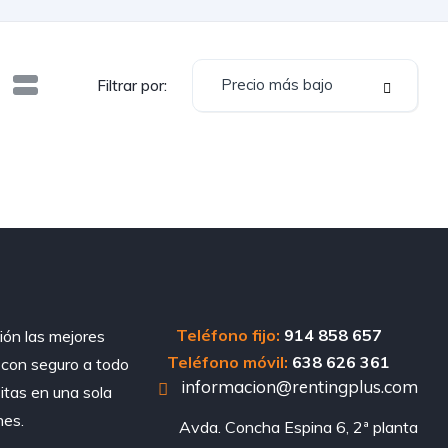
Precio más bajo
Filtrar por:
Teléfono fijo:
914 858 657
ión las mejores
Teléfono móvil:
638 626 361
, con seguro a todo
informacion@rentingplus.com
sitas en una sola
nes.
Avda. Concha Espina 6, 2ª planta
