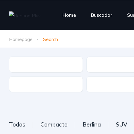
Home
Buscador
Su
Homepage
Search
Tipo de vehículo
Marca
Etiqueta
Transmisión
Todos
Compacto
Berlina
SUV