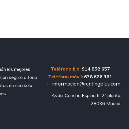
Teléfono fijo:
914 858 657
ión las mejores
Teléfono móvil:
638 626 361
, con seguro a todo
informacion@rentingplus.com
sitas en una sola
nes.
Avda. Concha Espina 6, 2ª planta

28036 Madrid