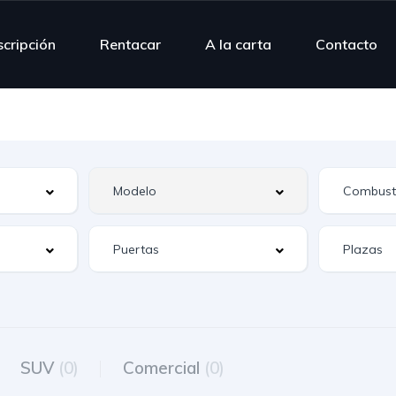
scripción
Rentacar
A la carta
Contacto
SUV
(0)
Comercial
(0)