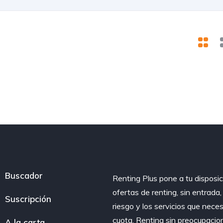
Buscador
Renting Plus pone a tu disposic
ofertas de renting, sin entrada
Suscripción
riesgo y los servicios que nece
cuota. Renting sin preocupacio
A la carta