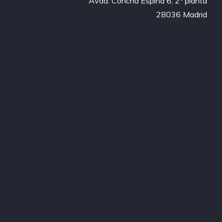
Avda. Concha Espina 6, 2ª planta

28036 Madrid