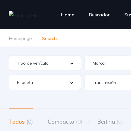
Home
Buscador
Su
Homepage
Search
Todos
(0)
Compacto
(0)
Berlina
(0)