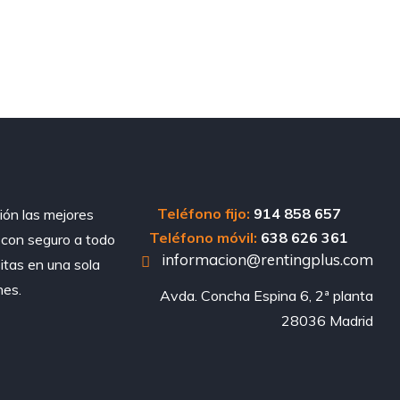
Teléfono fijo:
914 858 657
ión las mejores
Teléfono móvil:
638 626 361
, con seguro a todo
informacion@rentingplus.com
sitas en una sola
nes.
Avda. Concha Espina 6, 2ª planta

28036 Madrid