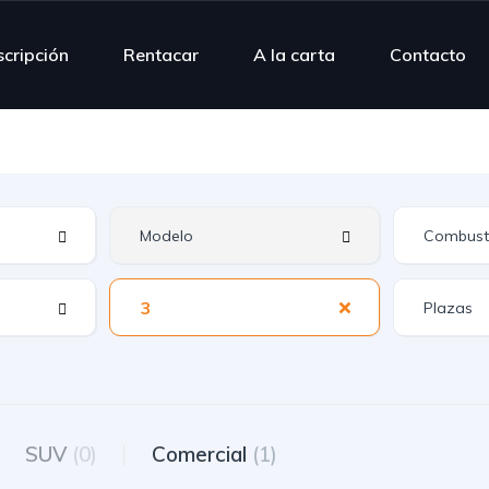
scripción
Rentacar
A la carta
Contacto
3
SUV
(0)
Comercial
(1)