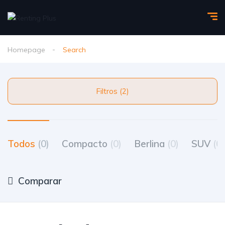
Homepage
Search
Filtros (2)
Todos
(0)
Compacto
(0)
Berlina
(0)
SUV
(0)
Comparar