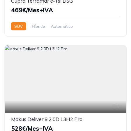
Cupra Terramar e-Tsi DSG
469€/Mes+IVA
SUV
Híbrido
Automático
4
Maxus Deliver 9 2.0D L3H2 Pro
528€/Mes+IVA