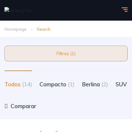
Homepage
Search
Filtros (1)
Todos
(14)
Compacto
(1)
Berlina
(2)
SUV
(
Comparar