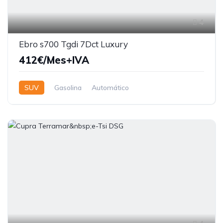
4
Ebro s700 Tgdi 7Dct Luxury
412€/Mes+IVA
SUV
Gasolina
Automático