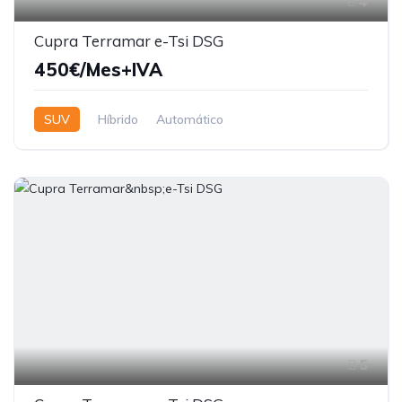
4
Cupra Terramar e-Tsi DSG
450€/Mes+IVA
SUV
Híbrido
Automático
5