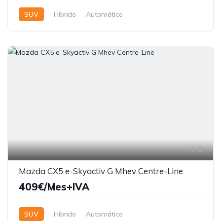
SUV
Híbrido
Automático
6
Mazda CX5 e-Skyactiv G Mhev Centre-Line
409€/Mes+IVA
SUV
Híbrido
Automático