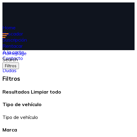
Home
Buscador
Suscripción
Rentacar
A la carta
Homepage
Contacto
Search
Blog
Filtros
Dudas
Filtros
Resultados
Limpiar todo
Tipo de vehículo
Tipo de vehículo
Marca