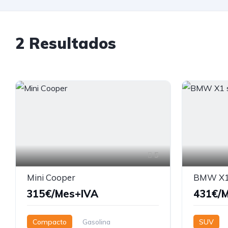
2 Resultados
5
Mini Cooper
BMW X1 
315€/Mes+IVA
431€/
Compacto
Gasolina
SUV