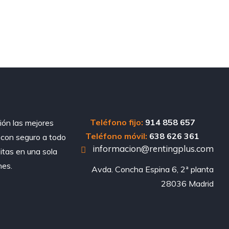
Teléfono fijo:
914 858 657
ión las mejores
Teléfono móvil:
638 626 361
, con seguro a todo
informacion@rentingplus.com
sitas en una sola
nes.
Avda. Concha Espina 6, 2ª planta

28036 Madrid