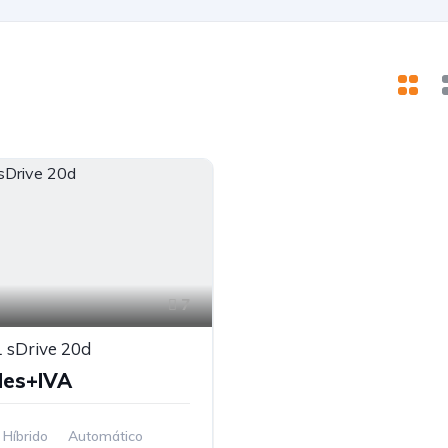
7
sDrive 20d
Mes+IVA
Híbrido
Automático