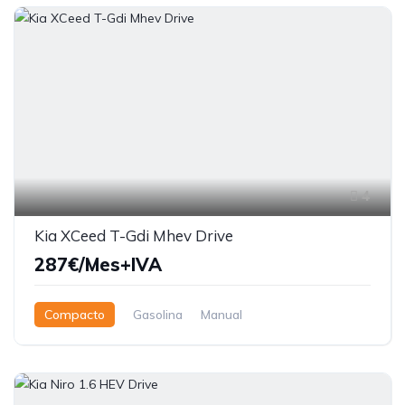
4
Kia XCeed T-Gdi Mhev Drive
287€/Mes+IVA
Compacto
Gasolina
Manual