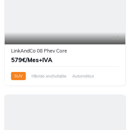
7
LinkAndCo 08 Phev Core
579€/Mes+IVA
SUV
Híbrido enchufable
Automático