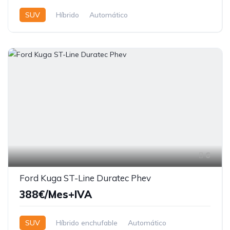
SUV
Híbrido
Automático
6
Ford Kuga ST-Line Duratec Phev
388€/Mes+IVA
SUV
Híbrido enchufable
Automático