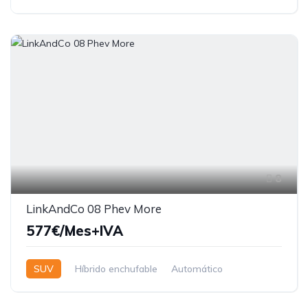
8
LinkAndCo 08 Phev More
577€/Mes+IVA
SUV
Híbrido enchufable
Automático