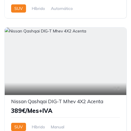
SUV
Híbrido
Automático
5
Nissan Qashqai DIG-T Mhev 4X2 Acenta
389€/Mes+IVA
SUV
Híbrido
Manual