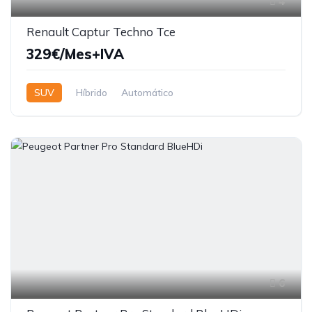
4
Renault Captur Techno Tce
329€/Mes+IVA
SUV
Híbrido
Automático
6