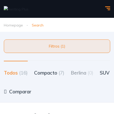
Homepage
Search
Filtros (1)
Todos
(16)
Compacto
(7)
Berlina
(0)
SUV
(
Comparar