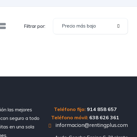
Precio más bajo
Filtrar por:
Teléfono fijo:
914 858 657
ión las mejores
Teléfono móvil:
638 626 361
, con seguro a todo
informacion@rentingplus.com
sitas en una sola
nes.