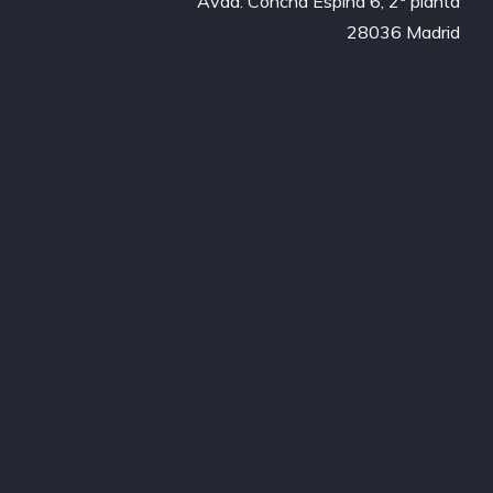
Avda. Concha Espina 6, 2ª planta

28036 Madrid