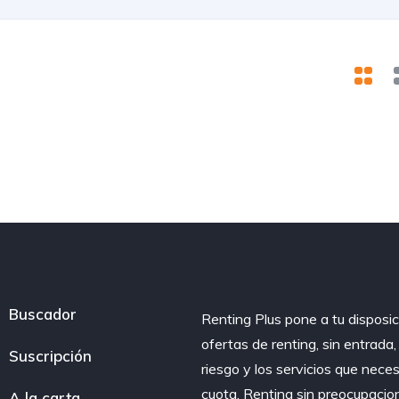
Buscador
Renting Plus pone a tu disposic
ofertas de renting, sin entrada
Suscripción
riesgo y los servicios que nece
cuota. Renting sin preocupacio
A la carta