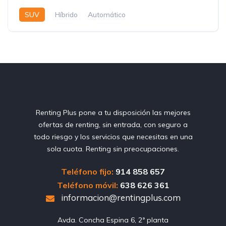
SUV
Híbrido
Automático
Renting Plus pone a tu disposición las mejores
ofertas de renting, sin entrada, con seguro a
todo riesgo y los servicios que necesitas en una
sola cuota. Renting sin preocupaciones.
Teléfono fijo:
914 858 657
Teléfono móvil:
638 626 361
informacion@rentingplus.com
Avda. Concha Espina 6, 2ª planta
