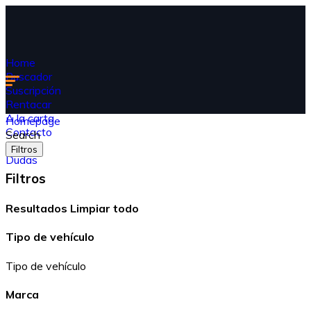
Home
Buscador
Suscripción
Rentacar
A la carta
Homepage
Contacto
Search
Blog
Filtros
Dudas
Filtros
Resultados
Limpiar todo
Tipo de vehículo
Tipo de vehículo
Marca