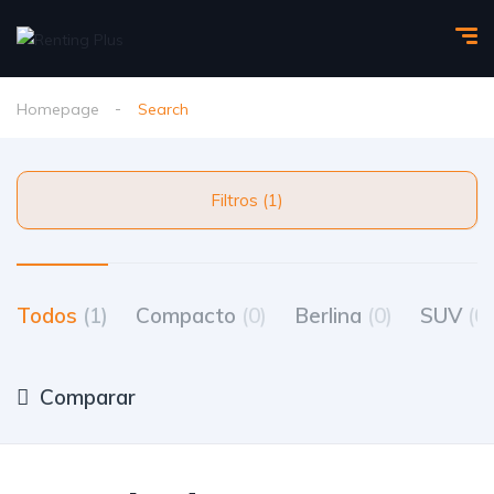
Homepage
Search
Filtros (1)
Todos
(1)
Compacto
(0)
Berlina
(0)
SUV
(0)
Comparar