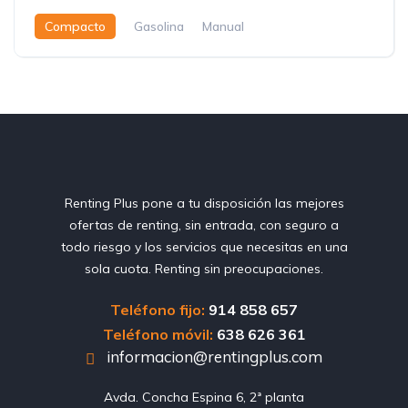
Compacto
Gasolina
Manual
Renting Plus pone a tu disposición las mejores
ofertas de renting, sin entrada, con seguro a
todo riesgo y los servicios que necesitas en una
sola cuota. Renting sin preocupaciones.
Teléfono fijo:
914 858 657
Teléfono móvil:
638 626 361
informacion@rentingplus.com
Avda. Concha Espina 6, 2ª planta
