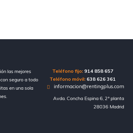
Teléfono fijo:
914 858 657
ión las mejores
Teléfono móvil:
638 626 361
, con seguro a todo
informacion@rentingplus.com
sitas en una sola
nes.
Avda. Concha Espina 6, 2ª planta

28036 Madrid