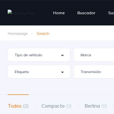
Home
Buscador
Su
Homepage
Search
Todos
(2)
Compacto
(0)
Berlina
(0)