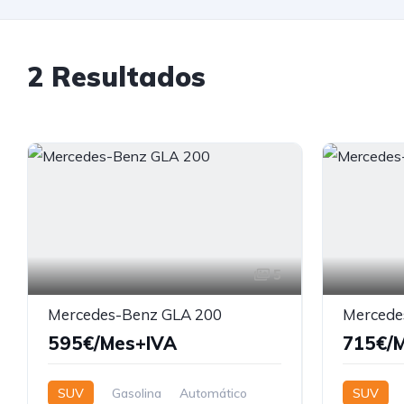
2 Resultados
5
Mercedes-Benz GLA 200
Mercede
595€/Mes+IVA
715€/
SUV
Gasolina
Automático
SUV