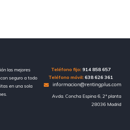
Teléfono fijo:
914 858 657
ión las mejores
Teléfono móvil:
638 626 361
, con seguro a todo
informacion@rentingplus.com
sitas en una sola
nes.
Avda. Concha Espina 6, 2ª planta

28036 Madrid