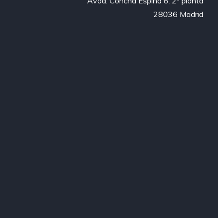
Avda. Concha Espina 6, 2ª planta

28036 Madrid