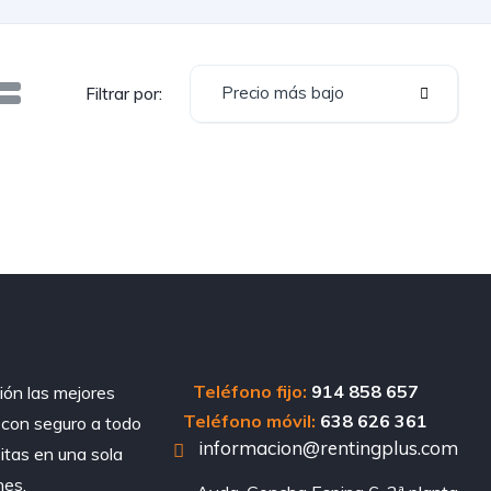
Precio más bajo
Filtrar por:
Teléfono fijo:
914 858 657
ión las mejores
Teléfono móvil:
638 626 361
, con seguro a todo
informacion@rentingplus.com
sitas en una sola
nes.