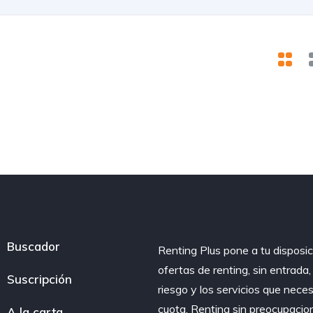
Buscador
Renting Plus pone a tu disposic
ofertas de renting, sin entrada
Suscripción
riesgo y los servicios que nece
cuota. Renting sin preocupacio
A la carta