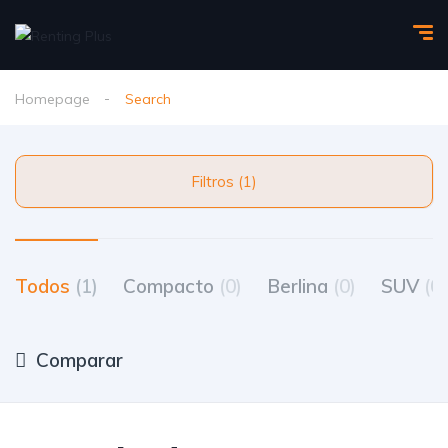
Homepage
Search
Filtros (1)
Todos
(1)
Compacto
(0)
Berlina
(0)
SUV
(0)
Comparar