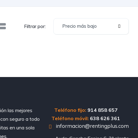
Precio más bajo
Filtrar por:
Teléfono fijo:
914 858 657
ión las mejores
Teléfono móvil:
638 626 361
, con seguro a todo
informacion@rentingplus.com
sitas en una sola
nes.