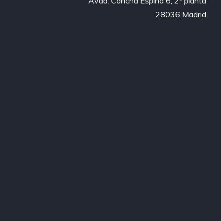
Avda. Concha Espina 6, 2ª planta

28036 Madrid