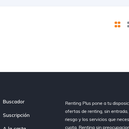
Buscador
Renting Plus pone a tu disposic
ofertas de renting, sin entrada
Suscripción
riesgo y los servicios que nece
cuota. Renting sin preocupacio
A la carta