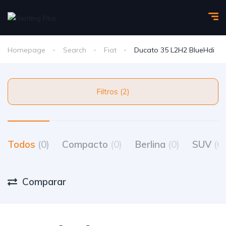
Homepage
Search
Fiat
Ducato 35 L2H2 BlueHdi
Filtros (2)
Todos
(0)
Compacto
(0)
Berlina
(0)
SUV
(0)
Comparar