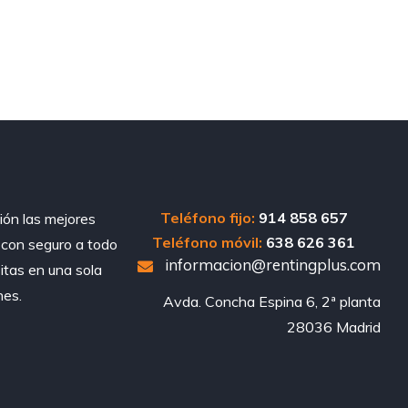
Teléfono fijo:
914 858 657
ión las mejores
Teléfono móvil:
638 626 361
, con seguro a todo
informacion@rentingplus.com
sitas en una sola
nes.
Avda. Concha Espina 6, 2ª planta

28036 Madrid