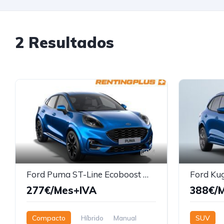
2 Resultados
4
Ford Puma ST-Line Ecoboost MHEV
Ford Kug
277€/Mes+IVA
388€/
Compacto
Híbrido
Manual
SUV