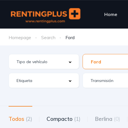
Home
Homepage
Search
Ford
Ford
Todos
(2)
Compacto
(1)
Berlina
(0)