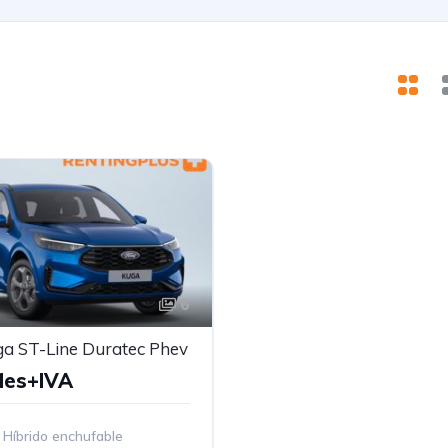
6
a ST-Line Duratec Phev
Mes+IVA
Híbrido enchufable