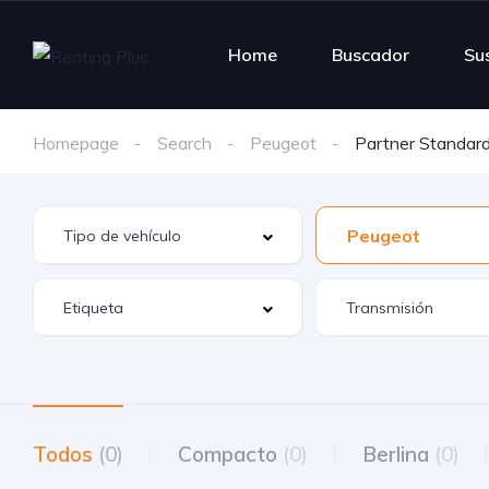
Home
Buscador
Su
Homepage
Search
Peugeot
Partner Standar
Peugeot
Todos
(0)
Compacto
(0)
Berlina
(0)