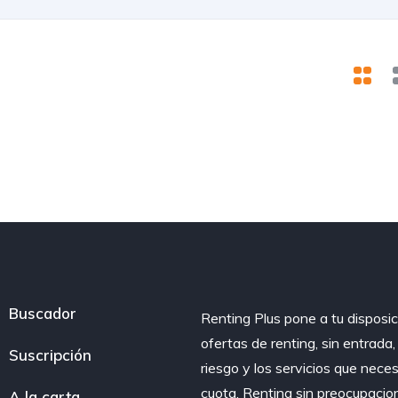
Buscador
Renting Plus pone a tu disposic
ofertas de renting, sin entrada
Suscripción
riesgo y los servicios que nece
cuota. Renting sin preocupacio
A la carta