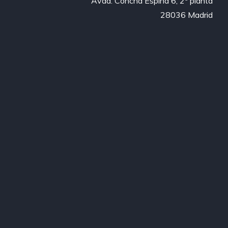
Avda. Concha Espina 6, 2ª planta

28036 Madrid