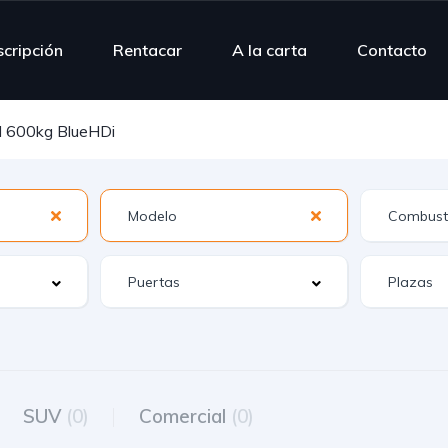
scripción
Rentacar
A la carta
Contacto
d 600kg BlueHDi
SUV
(0)
Comercial
(0)